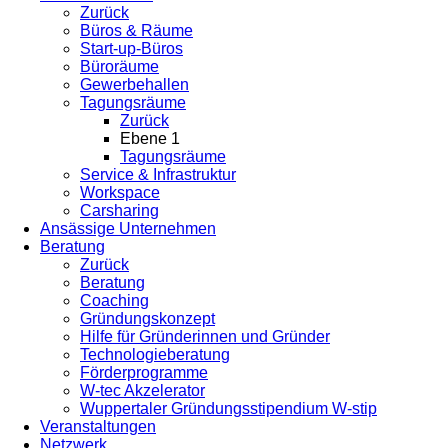
Zurück
Büros & Räume
Start-up-Büros
Büroräume
Gewerbehallen
Tagungsräume
Zurück
Ebene 1
Tagungsräume
Service & Infrastruktur
Workspace
Carsharing
Ansässige Unternehmen
Beratung
Zurück
Beratung
Coaching
Gründungskonzept
Hilfe für Gründerinnen und Gründer
Technologieberatung
Förderprogramme
W-tec Akzelerator
Wuppertaler Gründungsstipendium W-stip
Veranstaltungen
Netzwerk