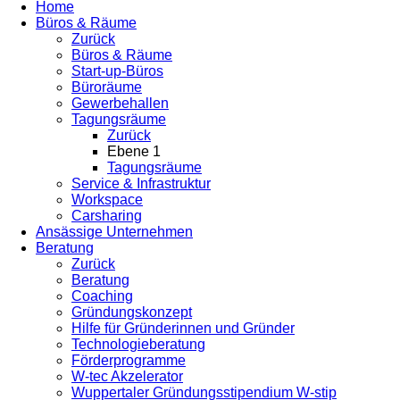
Home
Büros & Räume
Zurück
Büros & Räume
Start-up-Büros
Büroräume
Gewerbehallen
Tagungsräume
Zurück
Ebene 1
Tagungsräume
Service & Infrastruktur
Workspace
Carsharing
Ansässige Unternehmen
Beratung
Zurück
Beratung
Coaching
Gründungskonzept
Hilfe für Gründerinnen und Gründer
Technologieberatung
Förderprogramme
W-tec Akzelerator
Wuppertaler Gründungsstipendium W-stip