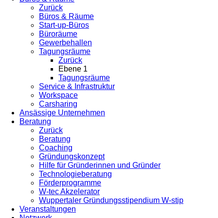
Zurück
Büros & Räume
Start-up-Büros
Büroräume
Gewerbehallen
Tagungsräume
Zurück
Ebene 1
Tagungsräume
Service & Infrastruktur
Workspace
Carsharing
Ansässige Unternehmen
Beratung
Zurück
Beratung
Coaching
Gründungskonzept
Hilfe für Gründerinnen und Gründer
Technologieberatung
Förderprogramme
W-tec Akzelerator
Wuppertaler Gründungsstipendium W-stip
Veranstaltungen
Netzwerk